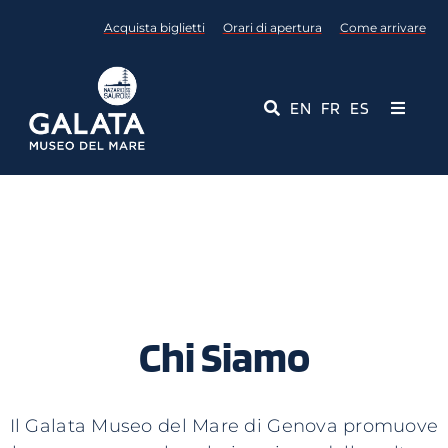
Salta
Acquista biglietti
Orari di apertura
Come arrivare
al
contenuto
EN
FR
ES
Toggle
Navigati
Museo
Eventi
Servizi Educativi
Chi Siamo
Media
Contattaci
Il Galata Museo del Mare di Genova promuove