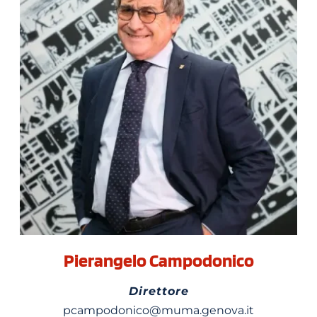
Pierangelo Campodonico
Direttore
pcampodonico@muma.genova.it