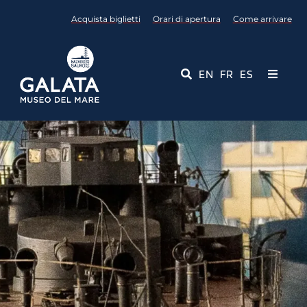
Salta
Acquista biglietti
Orari di apertura
Come arrivare
al
contenuto
EN
FR
ES
Toggle
Navigati
Museo
Eventi
Servizi Educativi
Media
Contattaci