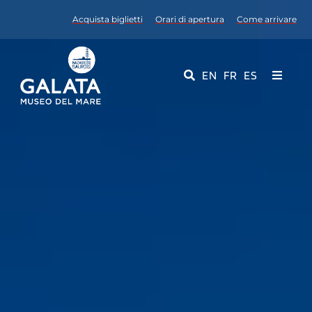
Salta
Acquista biglietti
Orari di apertura
Come arrivare
al
contenuto
EN
FR
ES
Toggle
Navigati
Museo
Eventi
Servizi Educativi
Media
Contattaci