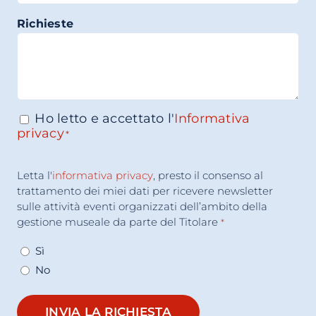
Richieste
Ho letto e accettato l'
Informativa
Consenso
*
privacy
*
Accettazione
Letta l'
informativa privacy
, presto il consenso al
Consenso
*
trattamento dei miei dati per ricevere newsletter
sulle attività eventi organizzati dell’ambito della
gestione museale da parte del Titolare
*
Sì
No
INVIA LA RICHIESTA