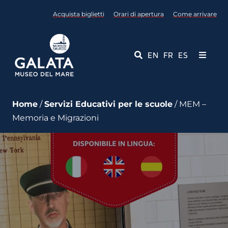
Salta
Acquista biglietti
Orari di apertura
Come arrivare
al
contenuto
EN
FR
ES
Toggle
Navigati
Museo
Home
/
Servizi Educativi per le scuole
/ MEM –
Memoria e Migrazioni
Eventi
Servizi Educativi
Media
Contattaci