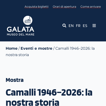
Salta
Acquista biglietti
Orari di apertura
Come arrivare
al
contenuto
EN
FR
ES
Toggle
Navigati
Museo
Home
/
Eventi e mostre
/ Camalli 1946–2026: la
nostra storia
Eventi
Servizi Educativi
Mostra
Media
Camalli 1946–2026: la
Contattaci
nostra storia