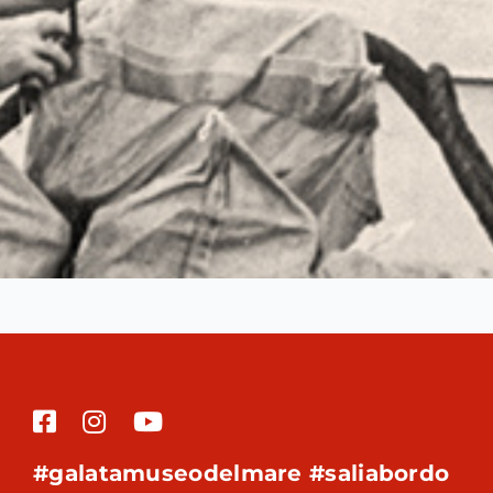
#galatamuseodelmare #saliabordo