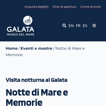
Salta
Acquista biglietti
Orari di apertura
Come arrivare
al
contenuto
EN
FR
ES
Toggle
Navigati
Museo
Home
/
Eventi e mostre
/ Notte di Mare e
Memorie
Eventi
Servizi Educativi
Visita notturna al Galata
Media
Notte di Mare e
Contattaci
Memorie