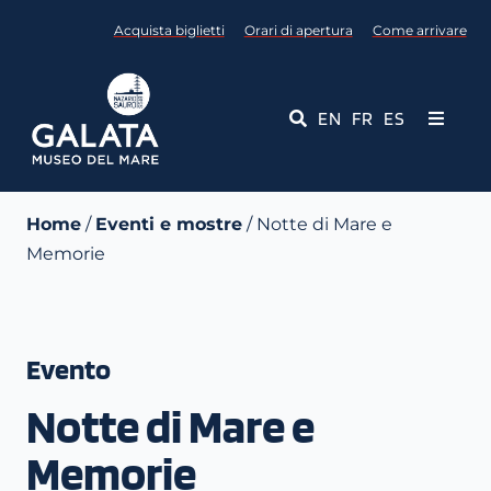
Salta
Acquista biglietti
Orari di apertura
Come arrivare
al
contenuto
EN
FR
ES
Toggle
Navigati
Museo
Home
/
Eventi e mostre
/ Notte di Mare e
Memorie
Eventi
Servizi Educativi
Evento
Media
Notte di Mare e
Contattaci
Memorie