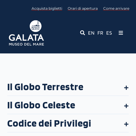
Salta
Acquista biglietti
Orari di apertura
Come arrivare
al
contenuto
EN
FR
ES
Toggle
Navigati
Museo
Eventi
Il Globo Terrestre
Servizi Educativi
Il Globo Celeste
Media
Codice dei Privilegi
Contattaci