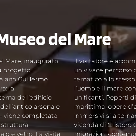
 Museo del Mare
el Mare, inaugurato
Il visitatore è acc
u progetto
un vivace percorso 
talano Guillermo
tematico allo stess
a: la
l’uomo e il mare co
terna dell’edificio
unificanti. Reperti d
 dell’antico arsenale
marittima, opere d’
– viene completata
immersivi si alternan
 struttura
vicenda di Cristoro
io e vetro. La visita
migrazioni contemp