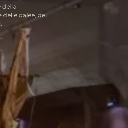
 della
 delle galee, dei
.