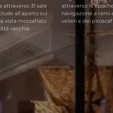
a attraverso 31 sale
attraverso le epoche
clude all’aperto sul
navigazione a remi e
a vista mozzafiato
velieri e dei piroscafi
ittà vecchia.