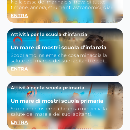
Nella cassa del marinaio si trova di tutto:
timone, ancora, strumenti astronomici, diario
di bordo…
ENTRA
Attività per la scuola d'infanzia
Un mare di mostri scuola d’infanzia
Scopriamo insieme che cosa minaccia la
salute del mare e dei suoi abitanti e poi
iberiamo il mare dalla plastica con giochi e
ENTRA
piccoli quiz.
Attività per la scuola primaria
Un mare di mostri scuola primaria
Scopriamo insieme che cosa minaccia la
salute del mare e dei suoi abitanti.
ENTRA