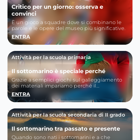
Critico per un giorno: osserva e
convinci
È un gioco a squadre dove si combinano le
parole e le opere del museo più significative.
ENTRA
Attività per la scuola primaria
Il sottomarino è speciale perché
Grazie a semplici giochi sul galleggiamento
dei materiali impariamo perché il
sottomarino è speciale.
ENTRA
Attività per la scuola secondaria di II grado
Il sottomarino tra passato e presente
Quando sono nati i sottomarini e a che