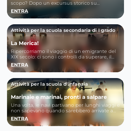
scopo? Dopo un excursus storico su
sommergibili e sottomarini, riflettiamo sul
ENTRA
loro utilizzo oggi in Italia e nel resto del
mondo.
Attività per la scuola secondaria di I grado
La Merica!
Ripercorriamo il viaggio di un emigrante del
XIX secolo: ci sono i controlli da superare, il
viaggio in nave, i compagni di viaggio, la vita a
ENTRA
bordo.
Attività per la scuola d'infanzia
Marinaie e marinai, pronti a salpare
Una volta, le navi partivano per lunghi viaggi e
non sapevano quando sarebbero arrivate a
destinazione.
ENTRA