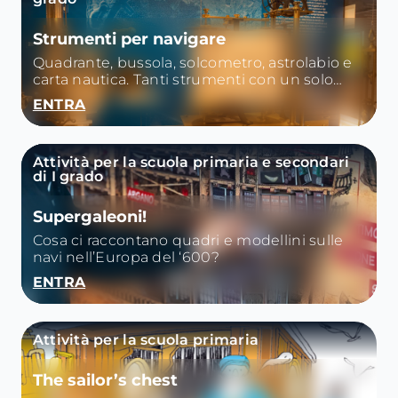
Strumenti per navigare
Quadrante, bussola, solcometro, astrolabio e
carta nautica. Tanti strumenti con un solo
unico obiettivo: orientare la nave e navigare in
ENTRA
sicurezza.
Attività per la scuola primaria e secondari
di I grado
Supergaleoni!
Cosa ci raccontano quadri e modellini sulle
navi nell’Europa del ‘600?
ENTRA
Attività per la scuola primaria
The sailor’s chest