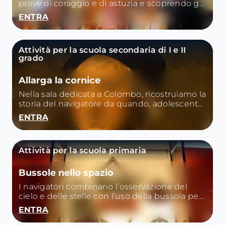
prove di coraggio e di astuzia e scoprendo gli
ambienti del museo.
ENTRA
Attività per la scuola secondaria di I e II
grado
Allarga la cornice
Nella sala dedicata a Colombo, ricostruiamo la
storia del navigatore da quando, adolescente,
parte marinaio fino a diventare ammiraglio
ENTRA
del Mare Oceano.
Attività per la scuola primaria
Bussole nello spazio
I navigatori combinano l’osservazione del
cielo e delle stelle con l’uso della bussola per
orientarsi.
ENTRA