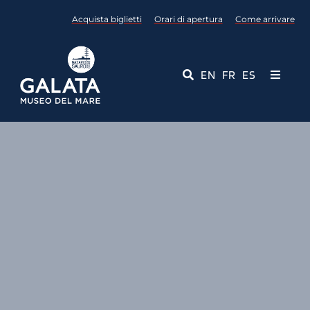
Salta
Acquista biglietti
Orari di apertura
Come arrivare
al
contenuto
EN
FR
ES
Toggle
Navigati
Museo
Eventi
Servizi Educativi
Media
Contattaci