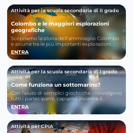
Attività per la scuola secondaria di II grado
Colombo e le maggiori esplorazioni
geografiche
Scopriamo la storia dell’ammiraglio Colombo
e alcune tra le più importanti esplorazioni
geografiche dal ‘500 in avanti.
ENTRA
Attività per la scuola secondaria di I grado
Come funziona un sottomarino?
Con l’aiuto di semplici giochi che coinvolgono
tutti i partecipanti, capiamo insieme il
principio di Archimede
ENTRA
Attività per CPIA