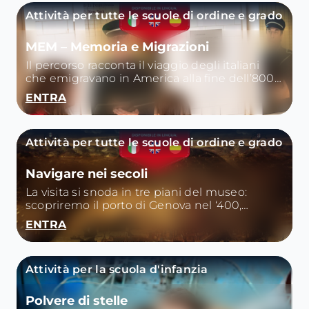
Attività per tutte le scuole di ordine e grado
MEM – Memoria e Migrazioni
Il percorso racconta il viaggio degli italiani
che emigravano in America alla fine dell’800
e descrive poi l’Italia oggi, paese anche di
ENTRA
immigrazione.
Attività per tutte le scuole di ordine e grado
Navigare nei secoli
La visita si snoda in tre piani del museo:
scopriremo il porto di Genova nel ‘400,
Colombo e i viaggi di esplorazione, le galee e
ENTRA
l’arsenale della Repubblica, le navi mercantili
del ‘700 e ‘800, il passaggio dalla navigazione
a vela a quella a vapore.
Attività per la scuola d'infanzia
Polvere di stelle