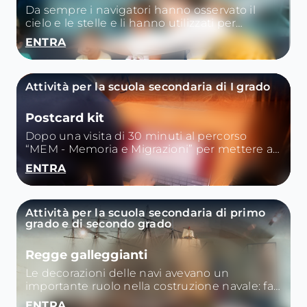
Da sempre i navigatori hanno osservato il
cielo e le stelle e li hanno utilizzati per
orientarsi.
ENTRA
Attività per la scuola secondaria di I grado
Postcard kit
Dopo una visita di 30 minuti al percorso
“MEM - Memoria e Migrazioni” per mettere a
fuoco l’emigrazione italiana di fine Ottocento,
ENTRA
analizziamo insieme foto e lettere dell’epoca.
Attività per la scuola secondaria di primo
grado e di secondo grado
Regge galleggianti
Le decorazioni delle navi avevano un
importante ruolo nella costruzione navale: far
paura ai nemici, essere di buon auspicio, o
ENTRA