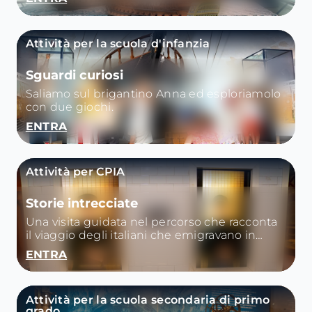
rappresentare la ricchezza e la potenza
dell’armatore.
Attività per la scuola d'infanzia
Sguardi curiosi
Saliamo sul brigantino Anna ed esploriamolo
con due giochi.
ENTRA
Attività per CPIA
Storie intrecciate
Una visita guidata nel percorso che racconta
il viaggio degli italiani che emigravano in
America alla fine dell’800 e descrive poi l’Italia
ENTRA
oggi, paese anche di immigrazione.
Attività per la scuola secondaria di primo
grado